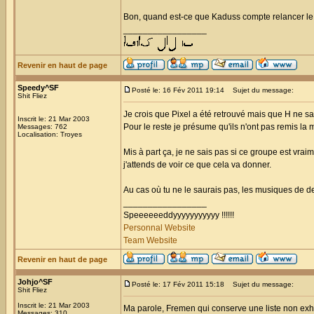
Bon, quand est-ce que Kaduss compte relancer le 
_________________
Revenir en haut de page
Speedy^SF
Posté le: 16 Fév 2011 19:14
Sujet du message:
Shit Fliez
Je crois que Pixel a été retrouvé mais que H ne sait 
Inscrit le: 21 Mar 2003
Pour le reste je présume qu'ils n'ont pas remis la m
Messages: 762
Localisation: Troyes
Mis à part ça, je ne sais pas si ce groupe est vraim
j'attends de voir ce que cela va donner.
Au cas où tu ne le saurais pas, les musiques de d
_________________
Speeeeeeddyyyyyyyyyyy !!!!!!
Personnal Website
Team Website
Revenir en haut de page
Johjo^SF
Posté le: 17 Fév 2011 15:18
Sujet du message:
Shit Fliez
Inscrit le: 21 Mar 2003
Ma parole, Fremen qui conserve une liste non exh
Messages: 310