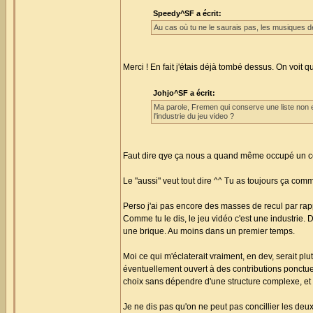
Speedy^SF a écrit:
Au cas où tu ne le saurais pas, les musiques d
Merci ! En fait j'étais déjà tombé dessus. On voit 
Johjo^SF a écrit:
Ma parole, Fremen qui conserve une liste non 
l'industrie du jeu video ?
Faut dire qye ça nous a quand même occupé un ce
Le "aussi" veut tout dire ^^ Tu as toujours ça comm
Perso j'ai pas encore des masses de recul par rap
Comme tu le dis, le jeu vidéo c'est une industrie. 
une brique. Au moins dans un premier temps.
Moi ce qui m'éclaterait vraiment, en dev, serait pl
éventuellement ouvert à des contributions ponctue
choix sans dépendre d'une structure complexe, et sur
Je ne dis pas qu'on ne peut pas concillier les deux (