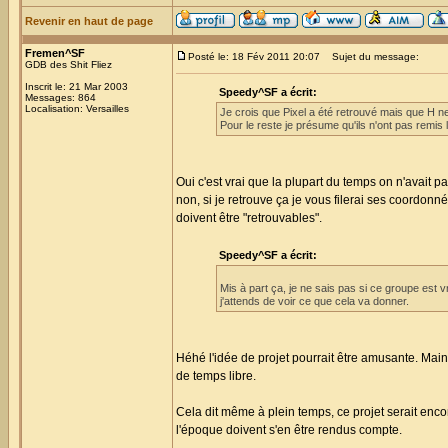
Revenir en haut de page
Fremen^SF
Posté le: 18 Fév 2011 20:07
Sujet du message:
GDB des Shit Fliez
Inscrit le: 21 Mar 2003
Speedy^SF a écrit:
Messages: 864
Localisation: Versailles
Je crois que Pixel a été retrouvé mais que H ne sa
Pour le reste je présume qu'ils n'ont pas remis 
Oui c'est vrai que la plupart du temps on n'avait 
non, si je retrouve ça je vous filerai ses coordonn
doivent être "retrouvables".
Speedy^SF a écrit:
Mis à part ça, je ne sais pas si ce groupe est v
j'attends de voir ce que cela va donner.
Héhé l'idée de projet pourrait être amusante. Mai
de temps libre.
Cela dit même à plein temps, ce projet serait enc
l'époque doivent s'en être rendus compte.