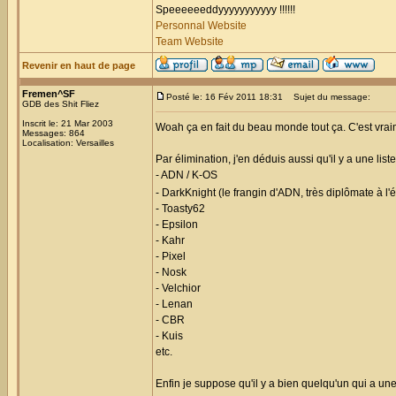
Speeeeeeddyyyyyyyyyyy !!!!!!
Personnal Website
Team Website
Revenir en haut de page
Fremen^SF
Posté le: 16 Fév 2011 18:31
Sujet du message:
GDB des Shit Fliez
Inscrit le: 21 Mar 2003
Woah ça en fait du beau monde tout ça. C'est vrai
Messages: 864
Localisation: Versailles
Par élimination, j'en déduis aussi qu'il y a une l
- ADN / K-OS
- DarkKnight (le frangin d'ADN, très diplômate à l
- Toasty62
- Epsilon
- Kahr
- Pixel
- Nosk
- Velchior
- Lenan
- CBR
- Kuis
etc.
Enfin je suppose qu'il y a bien quelqu'un qui a une 