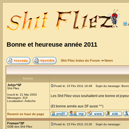
Bonne et heureuse année 2011
Shit Fliez Index du Forum
->
News
Auteur
Johjo^SF
Posté le: 15 Fév 2011 16:48
Sujet du message: Bonne
Shit Fliez
Inscrit le: 21 Mar 2003
Les Shit Fliez vous souhaitent une bonne et joye
Messages: 310
Localisation: Ardeche
(Et bonne année aux SF aussi ^^)
Revenir en haut de page
Fremen^SF
Posté le: 15 Fév 2011 23:30
Sujet du message:
GDB des Shit Fliez