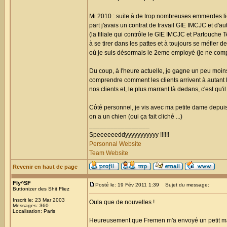
Mi 2010 : suite à de trop nombreuses emmerdes li
part j'avais un contrat de travail GIE IMCJC et d'a
(la filiale qui contrôle le GIE IMCJC et Partouche
à se tirer dans les pattes et à toujours se méfier 
où je suis désormais le 2eme employé (je ne comp
Du coup, à l'heure actuelle, je gagne un peu moi
comprendre comment les clients arrivent à autant l
nos clients et, le plus marrant là dedans, c'est qu'
Côté personnel, je vis avec ma petite dame depuis b
on a un chien (oui ça fait cliché ...)
_________________
Speeeeeeddyyyyyyyyyyy !!!!!!
Personnal Website
Team Website
Revenir en haut de page
Fly^SF
Posté le: 19 Fév 2011 1:39
Sujet du message:
Buttonizer des Shit Fliez
Inscrit le: 23 Mar 2003
Oula que de nouvelles !
Messages: 360
Localisation: Paris
Heureusement que Fremen m'a envoyé un petit mail po