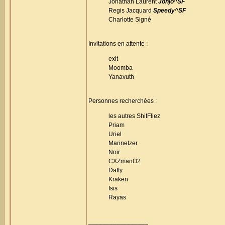
Jonathan Laurent
Johjo^SF
Regis Jacquard
Speedy^SF
Charlotte Signé
Invitations en attente :
exit
Moomba
Yanavuth
Personnes recherchées :
les autres ShitFliez
Priam
Uriel
Marinetzer
Noir
CXZmanO2
Daffy
Kraken
Isis
Rayas
_________________