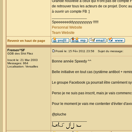
Grande nouvelle à ceux qui n'ont pas de compte F
de retrouver tous les acteurs de ce projet. Donc au
à ouvrir un compte FB :]
_________________
Speeeeeeddyyyyyyyyyyy !!!!!!
Personnal Website
Team Website
Revenir en haut de page
Fremen^SF
Posté le: 15 Fév 2011 23:58
Sujet du message:
GDB des Shit Fliez
Inscrit le: 21 Mar 2003
Bonne année Speedy ^^
Messages: 864
Localisation: Versailles
Belle initiative en tout cas (système antibot + remi
Le groupe Facebook ça pourrait être carrément s
Perso je ne suis pas inscrit, mais je vais commence
Pour le moment je vais me contenter d'éviter d'av
@pluche
_________________