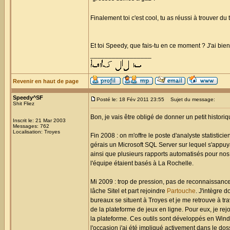
Finalement toi c'est cool, tu as réussi à trouver d
Et toi Speedy, que fais-tu en ce moment ? J'ai bie
_________________
Revenir en haut de page
Speedy^SF
Posté le: 18 Fév 2011 23:55
Sujet du message:
Shit Fliez
Bon, je vais être obligé de donner un petit histori
Inscrit le: 21 Mar 2003
Messages: 762
Localisation: Troyes
Fin 2008 : on m'offre le poste d'analyste statistic
gérais un Microsoft SQL Server sur lequel s'appuy
ainsi que plusieurs rapports automatisés pour nos 
l'équipe étaient basés à La Rochelle.
Mi 2009 : trop de pression, pas de reconnaissance 
lâche Sitel et part rejoindre
Partouche
. J'intègre d
bureaux se situent à Troyes et je me retrouve à tr
de la plateforme de jeux en ligne. Pour eux, je rejo
la plateforme. Ces outils sont développés en Windev
l'occasion j'ai été impliqué activement dans le dos