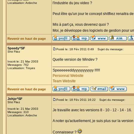
l'industrie du jeu video ?
Localisation: Ardeche
Peut être qu'un jour le concept shitfliez renaitra 
Mis à part ça, vous devenez quoi ?
Moi, je développe des logiciels de gestion pour u
Revenir en haut de page
Speedy^SF
Posté le: 18 Fév 2011 0:49
Sujet du message:
Shit Fliez
Quelle version de Windev ?
Inscrit le: 21 Mar 2003
_________________
Messages: 762
Localisation: Troyes
Speeeeeeddyyyyyyyyyyy !!!!!!
Personnal Website
Team Website
Revenir en haut de page
Johjo^SF
Posté le: 18 Fév 2011 16:22
Sujet du message:
Shit Fliez
Inscrit le: 21 Mar 2003
Je travaille avec les versions 8 - 10 - 12 - 14 - 16.
Messages: 310
Localisation: Ardeche
A noter qu'actuellement, je suis plus sur la versi
Connaisseur ?