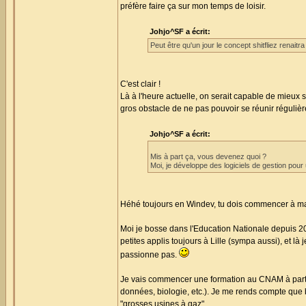
préfère faire ça sur mon temps de loisir.
Johjo^SF a écrit:
Peut être qu'un jour le concept shitfliez renait
C'est clair !
Là à l'heure actuelle, on serait capable de mieux
gros obstacle de ne pas pouvoir se réunir régulièr
Johjo^SF a écrit:
Mis à part ça, vous devenez quoi ?
Moi, je développe des logiciels de gestion pour
Héhé toujours en Windev, tu dois commencer à maît
Moi je bosse dans l'Education Nationale depuis 200
petites applis toujours à Lille (sympa aussi), et là
passionne pas.
Je vais commencer une formation au CNAM à partir 
données, biologie, etc.). Je me rends compte que b
"grosses usines à gaz".