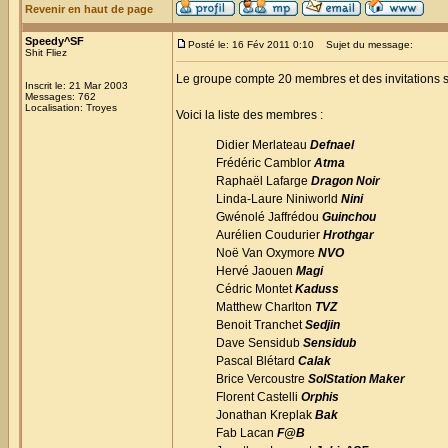
Revenir en haut de page
Speedy^SF
Posté le: 16 Fév 2011 0:10
Sujet du message:
Shit Fliez
Le groupe compte 20 membres et des invitations s
Inscrit le: 21 Mar 2003
Messages: 762
Localisation: Troyes
Voici la liste des membres :
Didier Merlateau
Defnael
Frédéric Camblor
Atma
Raphaël Lafarge
Dragon Noir
Linda-Laure Niniworld
Nini
Gwénolé Jaffrédou
Guinchou
Aurélien Coudurier
Hrothgar
Noë Van Oxymore
NVO
Hervé Jaouen
Magi
Cédric Montet
Kaduss
Matthew Charlton
TVZ
Benoit Tranchet
Sedjin
Dave Sensidub
Sensidub
Pascal Blétard
Calak
Brice Vercoustre
SolStation Maker
Florent Castelli
Orphis
Jonathan Kreplak
Bak
Fab Lacan
F@B