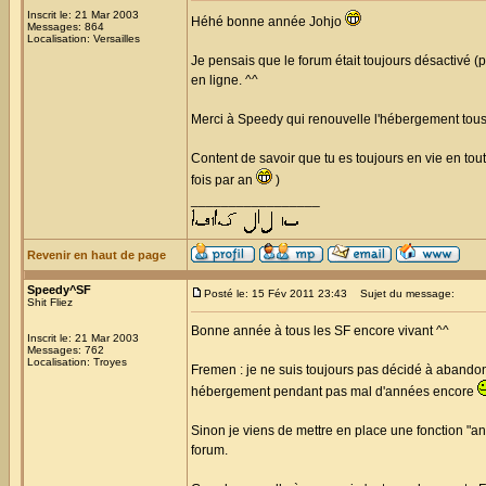
Inscrit le: 21 Mar 2003
Héhé bonne année Johjo
Messages: 864
Localisation: Versailles
Je pensais que le forum était toujours désactivé (pe
en ligne. ^^
Merci à Speedy qui renouvelle l'hébergement tous 
Content de savoir que tu es toujours en vie en to
fois par an
)
_________________
Revenir en haut de page
Speedy^SF
Posté le: 15 Fév 2011 23:43
Sujet du message:
Shit Fliez
Bonne année à tous les SF encore vivant ^^
Inscrit le: 21 Mar 2003
Messages: 762
Localisation: Troyes
Fremen : je ne suis toujours pas décidé à abandonn
hébergement pendant pas mal d'années encore
Sinon je viens de mettre en place une fonction "anti
forum.