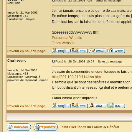
Posté le: 23 Oct 2008 7:57
Sujet du message:
Shit Fliez
Je n'ai jamais rencontré ce genre de cas mais, à p
Inscrit le: 21 Mar 2003
En même temps je ne suis plus trop aux goûts du jo
Messages: 762
Localisation: Troyes
Dans tout les cas tu fais bien de refuser cet applet
_________________
Speeeeeeddyyyyyyyyyyy !!!!!!
Personnal Website
Team Website
Revenir en haut de page
Crashsound
Posté le: 28 Oct 2008 10:54
Sujet du message:
Inscrit le: 14 Mai 2003
J essaie de comprendre encore, lorsque je fais un
Messages: 418
http://207.190.219.114/csn.html
Localisation: Malintrat, à
proximité de Clermont Ferrand
Il semble que se sont des fenêtres d identification
Un bot utilisant un tel réseau, ça doit être performa
_________________
Labor omnia vincit improbus.
Revenir en haut de page
Shit Fliez Index du Forum
->
Général