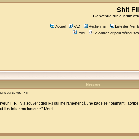
Shit Fl
Bienvenue sur le forum offic
Accueil
FAQ
Rechercher
Liste des Memb
Profil
Se connecter pour vérifier s
Message
ons sur serveur FTP
rveur FTP, il y a souvent des IPs qui me raménent à une page se nommant FatPipe 
ut-il éclairer ma lanterne? Merci.