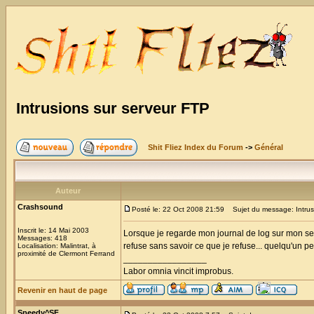
Intrusions sur serveur FTP
Shit Fliez Index du Forum
->
Général
Auteur
Crashsound
Posté le: 22 Oct 2008 21:59
Sujet du message: Intrusi
Inscrit le: 14 Mai 2003
Lorsque je regarde mon journal de log sur mon se
Messages: 418
refuse sans savoir ce que je refuse... quelqu'un pe
Localisation: Malintrat, à
proximité de Clermont Ferrand
_________________
Labor omnia vincit improbus.
Revenir en haut de page
Speedy^SF