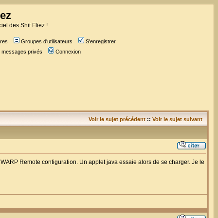
iez
iel des Shit Fliez !
res
Groupes d'utilisateurs
S'enregistrer
es messages privés
Connexion
Voir le sujet précédent
::
Voir le sujet suivant
WARP Remote configuration. Un applet java essaie alors de se charger. Je le