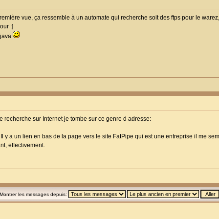
remière vue, ça ressemble à un automate qui recherche soit des ftps pour le warez, s
ur :]
 java
e recherche sur Internet je tombe sur ce genre d adresse:
. Il y a un lien en bas de la page vers le site FatPipe qui est une entreprise il me 
nt, effectivement.
Montrer les messages depuis: