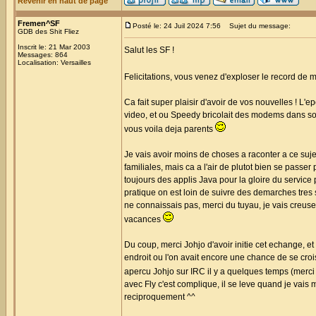
Revenir en haut de page
Fremen^SF
Posté le: 24 Juil 2024 7:56
Sujet du message:
GDB des Shit Fliez
Inscrit le: 21 Mar 2003
Salut les SF !
Messages: 864
Localisation: Versailles
Felicitations, vous venez d'exploser le record de
Ca fait super plaisir d'avoir de vos nouvelles ! L'e
video, et ou Speedy bricolait des modems dans son l
vous voila deja parents
Je vais avoir moins de choses a raconter a ce suje
familiales, mais ca a l'air de plutot bien se passe
toujours des applis Java pour la gloire du service
pratique on est loin de suivre des demarches tres st
ne connaissais pas, merci du tuyau, je vais creuse
vacances
Du coup, merci Johjo d'avoir initie cet echange, et
endroit ou l'on avait encore une chance de se croi
apercu Johjo sur IRC il y a quelques temps (merci 
avec Fly c'est complique, il se leve quand je vais
reciproquement ^^