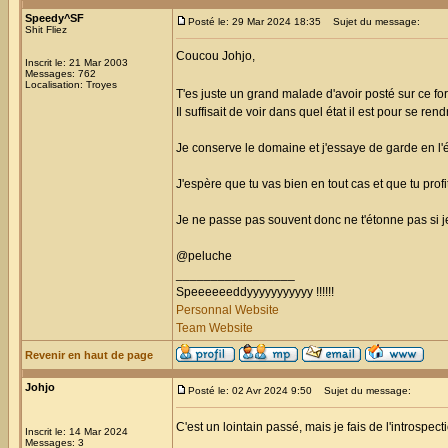
Speedy^SF
Posté le: 29 Mar 2024 18:35
Sujet du message:
Shit Fliez
Coucou Johjo,
Inscrit le: 21 Mar 2003
Messages: 762
Localisation: Troyes
T'es juste un grand malade d'avoir posté sur ce f
Il suffisait de voir dans quel état il est pour se r
Je conserve le domaine et j'essaye de garde en l'
J'espère que tu vas bien en tout cas et que tu profi
Je ne passe pas souvent donc ne t'étonne pas si 
@peluche
_________________
Speeeeeeddyyyyyyyyyyy !!!!!!
Personnal Website
Team Website
Revenir en haut de page
Johjo
Posté le: 02 Avr 2024 9:50
Sujet du message:
C'est un lointain passé, mais je fais de l'introsp
Inscrit le: 14 Mar 2024
Messages: 3