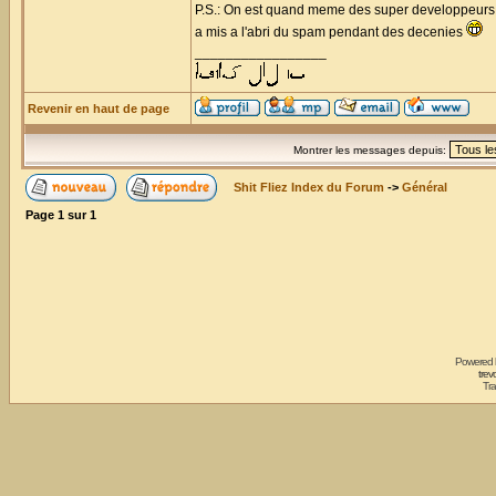
P.S.: On est quand meme des super developpeurs, a
a mis a l'abri du spam pendant des decenies
_________________
Revenir en haut de page
Montrer les messages depuis:
Shit Fliez Index du Forum
->
Général
Page
1
sur
1
Powered
trev
Tra