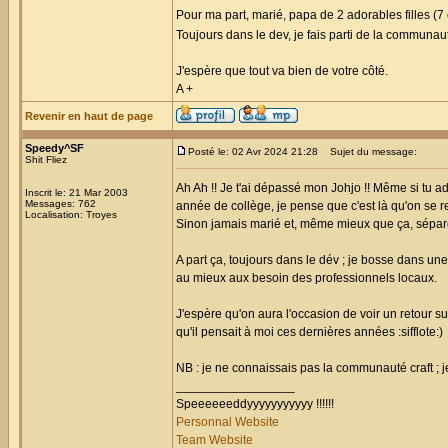
Pour ma part, marié, papa de 2 adorables filles (7 
Toujours dans le dev, je fais parti de la communau
J'espère que tout va bien de votre côté.
A +
Revenir en haut de page
Speedy^SF
Posté le: 02 Avr 2024 21:28
Sujet du message:
Shit Fliez
Ah Ah !! Je t'ai dépassé mon Johjo !! Même si tu a
Inscrit le: 21 Mar 2003
Messages: 762
année de collège, je pense que c'est là qu'on se r
Localisation: Troyes
Sinon jamais marié et, même mieux que ça, séparé 
A part ça, toujours dans le dév ; je bosse dans un
au mieux aux besoin des professionnels locaux.
J'espère qu'on aura l'occasion de voir un retour su
qu'il pensait à moi ces dernières années :sifflote:)
NB : je ne connaissais pas la communauté craft ; j
_________________
Speeeeeeddyyyyyyyyyyy !!!!!!
Personnal Website
Team Website