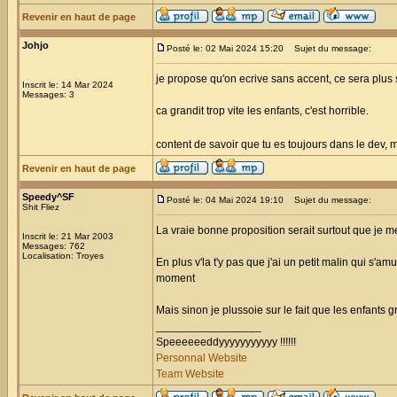
Revenir en haut de page
Johjo
Posté le: 02 Mai 2024 15:20
Sujet du message:
je propose qu'on ecrive sans accent, ce sera plus si
Inscrit le: 14 Mar 2024
Messages: 3
ca grandit trop vite les enfants, c'est horrible.
content de savoir que tu es toujours dans le dev, 
Revenir en haut de page
Speedy^SF
Posté le: 04 Mai 2024 19:10
Sujet du message:
Shit Fliez
La vraie bonne proposition serait surtout que je me
Inscrit le: 21 Mar 2003
Messages: 762
Localisation: Troyes
En plus v'la t'y pas que j'ai un petit malin qui s'a
moment
Mais sinon je plussoie sur le fait que les enfants 
_________________
Speeeeeeddyyyyyyyyyyy !!!!!!
Personnal Website
Team Website