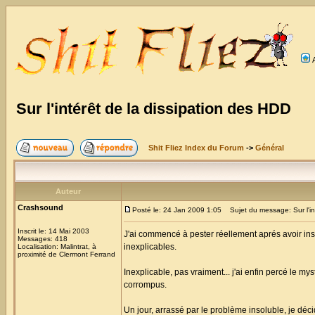
Sur l'intérêt de la dissipation des HDD
Shit Fliez Index du Forum
->
Général
Auteur
Crashsound
Posté le: 24 Jan 2009 1:05
Sujet du message: Sur l'int
Inscrit le: 14 Mai 2003
J'ai commencé à pester réellement aprés avoir ins
Messages: 418
inexplicables.
Localisation: Malintrat, à
proximité de Clermont Ferrand
Inexplicable, pas vraiment... j'ai enfin percé le m
corrompus.
Un jour, arrassé par le problème insoluble, je dé