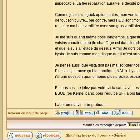
impeccable. La fée réparation aurait-elle décidé p
Comme je suis un geek option matos, mon ventirad 
de tout son cuivre... par contre, mes HDD sont mo
remettre ma baie ventillée avec son gros ventilate
Je me suis quand même posé longtemps la questi
voisins chauffent trop (le chauffage est dans les ch
et que je suis à l'étage du dessus. Arrrg! Je dors p
kyoto. Je suis comme mon disque dur, il m'est arrivé
Je pense aussi que vista doit pas mal soliciter nos
l'utilise et je trouve ça bien pratique, NAH!). Il 
j'ai une question quand même plus précise: est-ce 
En tous cas, ne jetez pas votre vista sans avoir 
BSOD (ou Kernel panic pour l'équipe SF), alors fai
_________________
Labor omnia vincit improbus.
Revenir en haut de page
Montrer les messages depuis:
Shit Fliez Index du Forum
->
Général