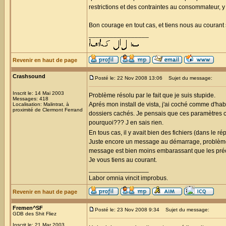
restrictions et des contraintes au consommateur, y
Bon courage en tout cas, et tiens nous au courant s
_________________
Revenir en haut de page
Crashsound
Posté le: 22 Nov 2008 13:06
Sujet du message:
Inscrit le: 14 Mai 2003
Problème résolu par le fait que je suis stupide.
Messages: 418
Aprés mon install de vista, j'ai coché comme d'hab 
Localisation: Malintrat, à
proximité de Clermont Ferrand
dossiers cachés. Je pensais que ces paramètres cho
pourquoi??? J en sais rien.
En tous cas, il y avait bien des fichiers (dans le
Juste encore un message au démarrage, problème 
message est bien moins embarassant que les pré
Je vous tiens au courant.
_________________
Labor omnia vincit improbus.
Revenir en haut de page
Fremen^SF
Posté le: 23 Nov 2008 9:34
Sujet du message:
GDB des Shit Fliez
Inscrit le: 21 Mar 2003