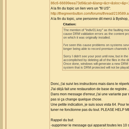
86c6-66699eea73d9&cat=&lang=&cr=&sloc=&p=
A la fin du topic un lien vers un "fil US":
http://thegreenbutton.com/forums/thread/219589.
A la fin du topic, une personne dit merci à Byshop
Citation:
The mention of "indiv01.key" as the faulting m
cause DRM validation errors as the content pr
on which it was originally installed.
I've seen this cause problems on systems seve
longer being able to record premium channels 
Sorry I didn't see your post until now, but in th
accomplished by deleting all of the files in the 
Once done, windows will generate a new DRM ke
system that is DRM protected will not be playab
Donc, j'ai suivi les instructions mais dans le réper
J'ai déjà fait une restauration de base de registr
Dans mon message d'erreur, j'ai une variante par 
pas si ça change quelque chose.
Une petite indication, je suis sous vista 64. Pour l
tuner ne fonctionne pas du tout. PLEASE HELP M
Rappel du but:
-supprimer le message qui apparait toutes les 1