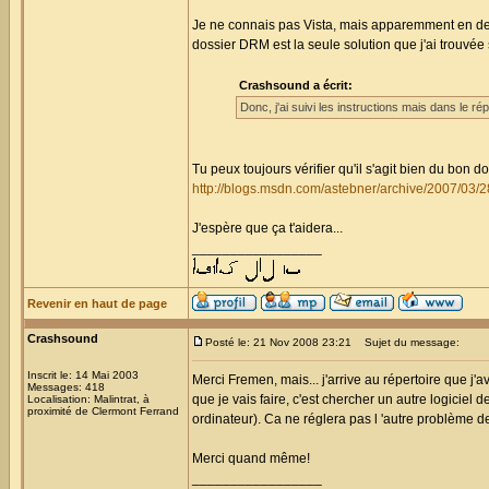
Je ne connais pas Vista, mais apparemment en dehor
dossier DRM est la seule solution que j'ai trouvée s
Crashsound a écrit:
Donc, j'ai suivi les instructions mais dans le ré
Tu peux toujours vérifier qu'il s'agit bien du bon d
http://blogs.msdn.com/astebner/archive/2007/03/
J'espère que ça t'aidera...
_________________
Revenir en haut de page
Crashsound
Posté le: 21 Nov 2008 23:21
Sujet du message:
Inscrit le: 14 Mai 2003
Merci Fremen, mais... j'arrive au répertoire que j'
Messages: 418
que je vais faire, c'est chercher un autre logiciel
Localisation: Malintrat, à
proximité de Clermont Ferrand
ordinateur). Ca ne réglera pas l 'autre problème 
Merci quand même!
_________________