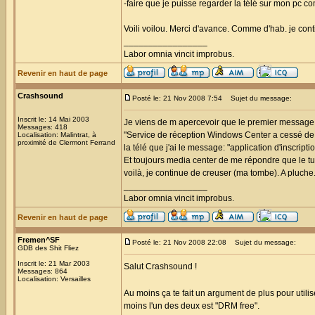
-faire que je puisse regarder la télé sur mon pc 
Voili voilou. Merci d'avance. Comme d'hab. je con
_________________
Labor omnia vincit improbus.
Revenir en haut de page
Crashsound
Posté le: 21 Nov 2008 7:54
Sujet du message:
Inscrit le: 14 Mai 2003
Je viens de m apercevoir que le premier message d'
Messages: 418
"Service de réception Windows Center a cessé de fo
Localisation: Malintrat, à
proximité de Clermont Ferrand
la télé que j'ai le message: "application d'inscripti
Et toujours media center de me répondre que le tun
voilà, je continue de creuser (ma tombe). A pluche
_________________
Labor omnia vincit improbus.
Revenir en haut de page
Fremen^SF
Posté le: 21 Nov 2008 22:08
Sujet du message:
GDB des Shit Fliez
Inscrit le: 21 Mar 2003
Salut Crashsound !
Messages: 864
Localisation: Versailles
Au moins ça te fait un argument de plus pour utilis
moins l'un des deux est "DRM free".