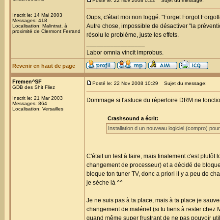
Posté le: 22 Nov 2008 0:22
Sujet du message:
Inscrit le: 14 Mai 2003
Oups, c'était moi non loggé. "Forget Forgot Forgot
Messages: 418
Autre chose, impossible de désactiver "la préventi
Localisation: Malintrat, à
proximité de Clermont Ferrand
résolu le problème, juste les effets.
_________________
Labor omnia vincit improbus.
Revenir en haut de page
Fremen^SF
Posté le: 22 Nov 2008 10:29
Sujet du message:
GDB des Shit Fliez
Inscrit le: 21 Mar 2003
Dommage si l'astuce du répertoire DRM ne fonctio
Messages: 864
Localisation: Versailles
Crashsound a écrit:
Installation d un nouveau logiciel (compro) pour
C'était un test à faire, mais finalement c'est plutô
changement de processeur) et a décidé de bloquer 
bloque ton tuner TV, donc a priori il y a peu de cha
je sèche là ^^
Je ne suis pas à ta place, mais à ta place je sa
changement de matériel (si tu tiens à rester chez
quand même super frustrant de ne pas pouvoir util