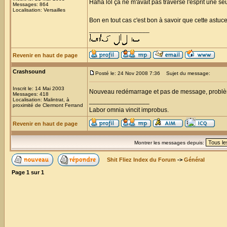
Haha lol ça ne m'avait pas traversé l'esprit une se
Messages: 864
Localisation: Versailles
Bon en tout cas c'est bon à savoir que cette astuc
_________________
Revenir en haut de page
Crashsound
Posté le: 24 Nov 2008 7:36
Sujet du message:
Inscrit le: 14 Mai 2003
Nouveau redémarrage et pas de message, problèm
Messages: 418
Localisation: Malintrat, à
_________________
proximité de Clermont Ferrand
Labor omnia vincit improbus.
Revenir en haut de page
Montrer les messages depuis:
Shit Fliez Index du Forum
->
Général
Page
1
sur
1