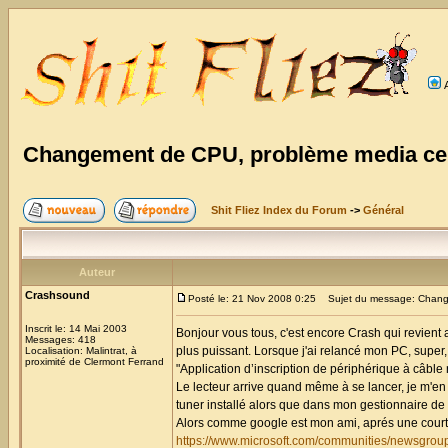
Changement de CPU, problème media cen
Shit Fliez Index du Forum
->
Général
Auteur
Crashsound
Posté le: 21 Nov 2008 0:25
Sujet du message: Change
Inscrit le: 14 Mai 2003
Bonjour vous tous, c'est encore Crash qui revient
Messages: 418
plus puissant. Lorsque j'ai relancé mon PC, super
Localisation: Malintrat, à
proximité de Clermont Ferrand
"Application d’inscription de périphérique à câble
Le lecteur arrive quand même à se lancer, je m'en s
tuner installé alors que dans mon gestionnaire de pé
Alors comme google est mon ami, aprés une courte
https://www.microsoft.com/communities/newsgroup