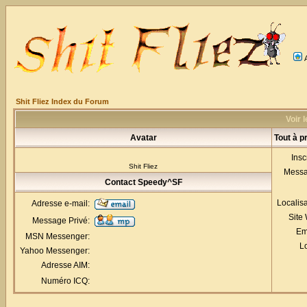
Shit Fliez Index du Forum
Voir 
Avatar
Tout à 
Insc
Shit Fliez
Mess
Contact Speedy^SF
Localis
Adresse e-mail:
Site
Message Privé:
Em
MSN Messenger:
Lo
Yahoo Messenger:
Adresse AIM:
Numéro ICQ: