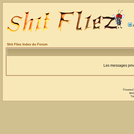
Shit Fliez Index du Forum
Les messages privé
Powered
trev
Tra