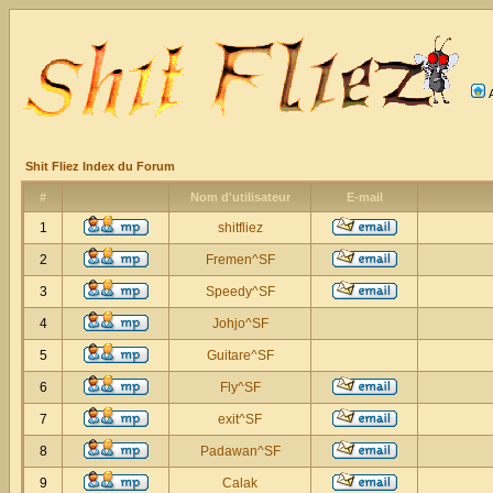
Shit Fliez Index du Forum
#
Nom d'utilisateur
E-mail
1
shitfliez
2
Fremen^SF
3
Speedy^SF
4
Johjo^SF
5
Guitare^SF
6
Fly^SF
7
exit^SF
8
Padawan^SF
9
Calak