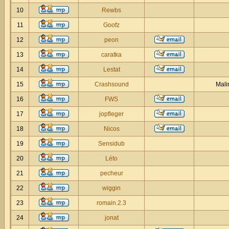
10
Rewbs
11
Goofz
12
peon
13
caratka
14
Lestat
15
Crashsound
Mali
16
FWS
17
jopfleger
18
Nicos
19
Sensidub
20
Léto
21
pecheur
22
wiggin
23
romain.2.3
24
jonat