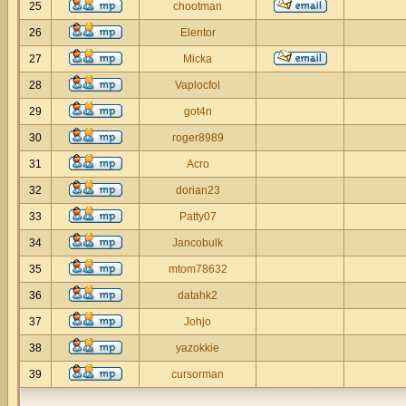
25
chootman
26
Elentor
27
Micka
28
Vaplocfol
29
got4n
30
roger8989
31
Acro
32
dorian23
33
Patty07
34
Jancobulk
35
mtom78632
36
datahk2
37
Johjo
38
yazokkie
39
cursorman