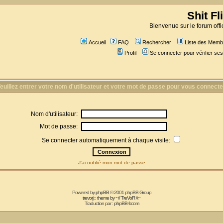
Shit Fl
Bienvenue sur le forum offic
Accueil
FAQ
Rechercher
Liste des Memb
Profil
Se connecter pour vérifier s
euillez entrer votre nom d'utilisateur et votre mot de passe pour vous connecte
Nom d'utilisateur:
Mot de passe:
Se connecter automatiquement à chaque visite:
J'ai oublié mon mot de passe
Powered by
phpBB
© 2001 phpBB Group
trevorj :: theme by ~// TreVoR \\~
Traduction par :
phpBB-fr.com