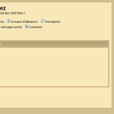
iez
iel des Shit Fliez !
res
Groupes d'utilisateurs
S'enregistrer
es messages privés
Connexion
r.