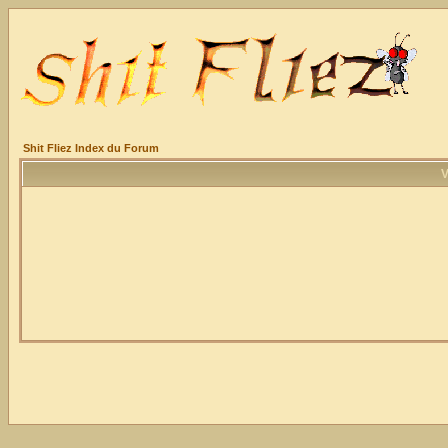
Shit Fliez Index du Forum
V