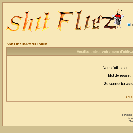
Shit Fliez Index du Forum
Veuillez entrer votre nom d'utili
Nom d'utilisateur:
Mot de passe:
Se connecter aut
J'ai 
Powered
trev
Tra